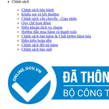
Chính sách
Chính sách bảo hành
Khiếu nại và bồi thường
Chính sách vận chuyển - Giao nhận
Quy chế hoạt động
Điều khoản dịch vụ chung
Hướng dẫn mua hàng và thanh toán
Chính sách bán hàng & Chất lượng hàng hóa
Điều kiện hoàn tiền
Chính sách đổi trả hàng
Chính sách bảo mật