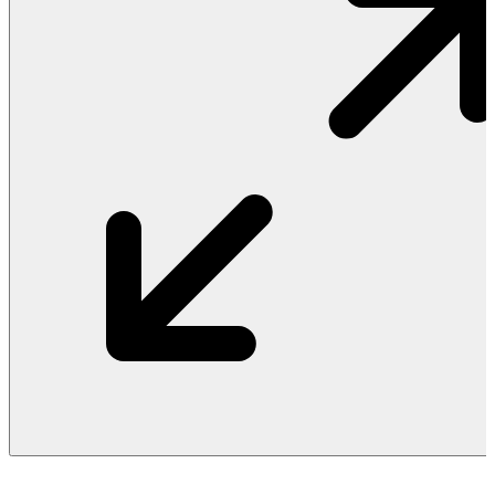
Vật Liệu Nước
Thiết Bị Nước STIEBEL ELTRON
Thiết Bị Nước ARISTON
Thiết Bị Nước TÂN Á ĐẠI THÀNH