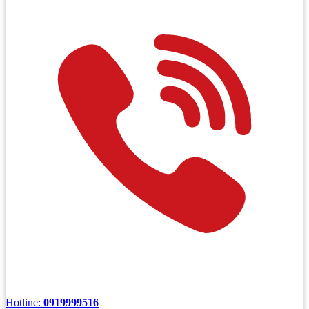
Hotline:
0919999516