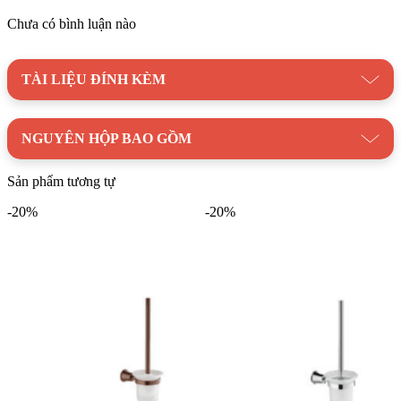
Danh mục:
Thiết Bị Vệ Sinh
|
Phụ Kiện Nhà Tắm
|
Phụ kiện
Chưa có bình luận nào
BELLO
|
Giá Xà Phòng BELLO & Bàn Chải
Thương hiệu:
Thiết Bị Vệ Sinh BELLO
TÀI LIỆU ĐÍNH KÈM
NGUYÊN HỘP BAO GỒM
Sản phẩm tương tự
-20%
-20%