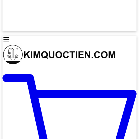
Lò Nướng Âm Tủ
Lò Nướng Bosch
Lò Nướng Độc lập
Lò Nướng Hafele
Thiết Bị Vệ Sinh
Máy Hút Mùi
Thiết Bị Vệ Sinh INAX
Máy Hút Khử Mùi Classic
Thiết Bị Vệ Sinh TOTO
Máy Hút Khử Mùi Đảo
Thiết Bị Vệ Sinh Cotto
Máy Hút Mùi Áp Tường
Thiết Bị Vệ Sinh CAESAR
Máy Hút Mùi Âm Trần
Thiết Bị Vệ Sinh American Standard
Máy Rửa Chén Bát
Thiết Bị Vệ Sinh BELLO
Máy Rửa Chén Âm Toàn Phần
Thiết Bị Vệ Sinh VIGLACERA
Máy Rửa Chén Bát 12 Bộ
Thiết Bị Vệ Sinh THIÊN THANH
Máy Rửa Chén Bát Bán Âm
Thiết Bị Bếp