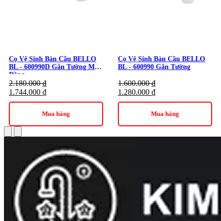
Cọ Vệ Sinh Bàn Cầu BELLO
Cọ Vệ Sinh Bàn Cầu BELLO
BL - 600990D Gắn Tường Màu
BL - 600990 Gắn Tường
Đồng
2.180.000
₫
1.600.000
₫
1.744.000
₫
1.280.000
₫
Mua hàng
Mua hàng