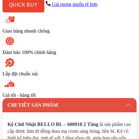
600918
Giá mong muốn rẻ hơn
QUICK BUY
2
Tầng
số
lượng
Giao hàng nhanh chóng
Đảm bảo 100% chính hãng
Lắp đặt chuẩn xác
Giá tốt - hàng tốt
CHI TIẾT SẢN PHẨM
Kệ Chữ Nhật BELLO BL – 600918 2 Tầng
là sản phẩm cao
cấp được làm từ đồng thau mạ crom sáng bóng, bền bỉ. Kệ có
thiết kế hiện đại, tinh tế với 2 tầng rộng rãi, giúp bạn sắp xếp