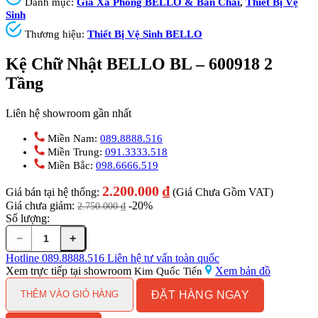
Danh mục:
Giá Xà Phòng BELLO & Bàn Chải
,
Thiết Bị Vệ
Sinh
Thương hiệu:
Thiết Bị Vệ Sinh BELLO
Kệ Chữ Nhật BELLO BL – 600918 2
Tầng
Liên hệ showroom gần nhất
Miền Nam:
089.8888.516
Miền Trung:
091.3333.518
Miền Bắc:
098.6666.519
2.200.000
₫
Giá bán tại hệ thống:
(Giá Chưa Gồm VAT)
Giá chưa giảm:
-20%
2.750.000
₫
Số lượng:
−
+
Kệ
Chữ
Hotline
089.8888.516
Liên hệ tư vấn toàn quốc
Nhật
Xem trực tiếp tại showroom
Xem bản đồ
Kim Quốc Tiến
BELLO
ĐẶT HÀNG NGAY
BL
THÊM VÀO GIỎ HÀNG
-