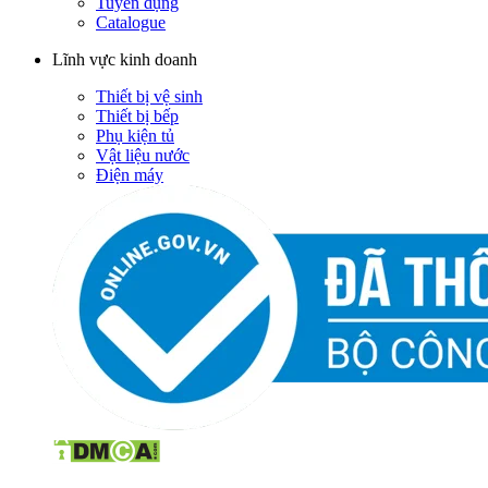
Tuyển dụng
Catalogue
Lĩnh vực kinh doanh
Thiết bị vệ sinh
Thiết bị bếp
Phụ kiện tủ
Vật liệu nước
Điện máy