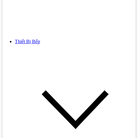
Thiết Bị Bếp
Bồn Cầu
Bồn cầu TOTO
Bồn cầu INAX
Bồn Cầu Thông Minh
Bồn Cầu 1 Khối
Bồn Cầu 2 Khối
Bồn Cầu Trẻ Em
Bồn cầu AMERICAN STANDARD
Bồn cầu CAESAR
Bồn Cầu COTTO