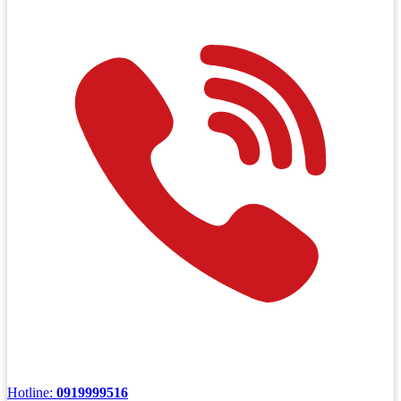
Hotline:
0919999516