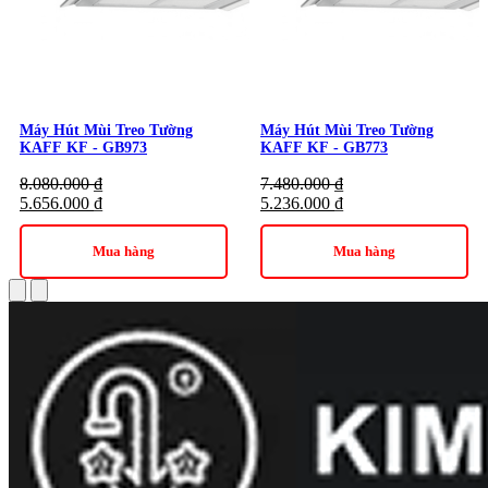
Máy Hút Mùi Treo Tường
Máy Hút Mùi Treo Tường
KAFF KF - GB973
KAFF KF - GB773
8.080.000
₫
7.480.000
₫
5.656.000
₫
5.236.000
₫
Mua hàng
Mua hàng