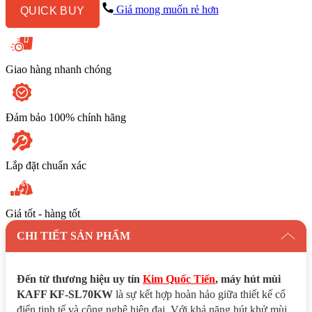
KAFF
Giá mong muốn rẻ hơn
QUICK BUY
KF
-
SL70KW
số
lượng
Giao hàng nhanh chóng
Đảm bảo 100% chính hãng
Lắp đặt chuẩn xác
Giá tốt - hàng tốt
CHI TIẾT SẢN PHẨM
Đến từ thương hiệu uy tín
Kim Quốc Tiến
, máy hút mùi
KAFF KF-SL70KW
là sự kết hợp hoàn hảo giữa thiết kế cổ
điển tinh tế và công nghệ hiện đại. Với khả năng hút khử mùi