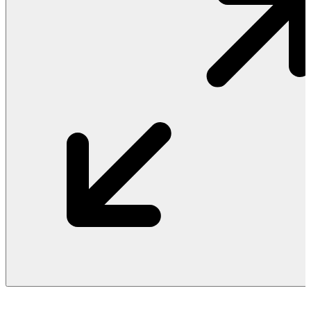
Vật Liệu Nước
Thiết Bị Nước STIEBEL ELTRON
Thiết Bị Nước ARISTON
Thiết Bị Nước TÂN Á ĐẠI THÀNH