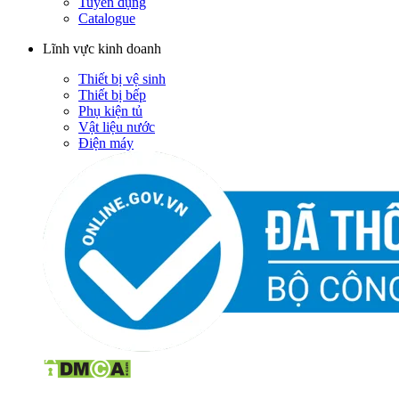
Tuyển dụng
Catalogue
Lĩnh vực kinh doanh
Thiết bị vệ sinh
Thiết bị bếp
Phụ kiện tủ
Vật liệu nước
Điện máy