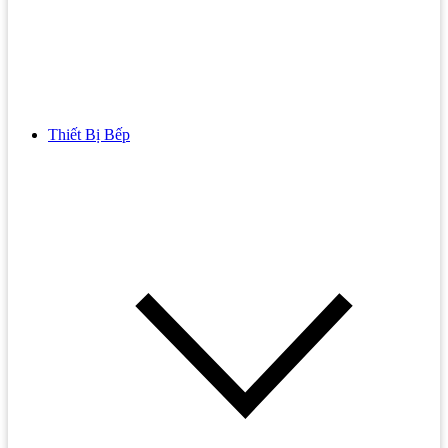
Thiết Bị Bếp
Bồn Cầu
Bồn cầu TOTO
Bồn cầu INAX
Bồn Cầu Thông Minh
Bồn Cầu 1 Khối
Bồn Cầu 2 Khối
Bồn Cầu Trẻ Em
Bồn cầu AMERICAN STANDARD
Bồn cầu CAESAR
Bồn Cầu COTTO