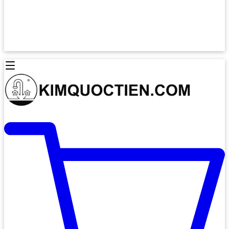
Lò Nướng Âm Tủ
Lò Nướng Bosch
Lò Nướng Độc lập
Lò Nướng Hafele
Thiết Bị Vệ Sinh
Máy Hút Mùi
Thiết Bị Vệ Sinh INAX
Máy Hút Khử Mùi Classic
Thiết Bị Vệ Sinh TOTO
Máy Hút Khử Mùi Đảo
Thiết Bị Vệ Sinh Cotto
Máy Hút Mùi Áp Tường
Thiết Bị Vệ Sinh CAESAR
Máy Hút Mùi Âm Trần
Thiết Bị Vệ Sinh American Standard
Máy Rửa Chén Bát
Thiết Bị Vệ Sinh BELLO
Máy Rửa Chén Âm Toàn Phần
Thiết Bị Vệ Sinh VIGLACERA
Máy Rửa Chén Bát 12 Bộ
Thiết Bị Vệ Sinh THIÊN THANH
Máy Rửa Chén Bát Bán Âm
Thiết Bị Bếp