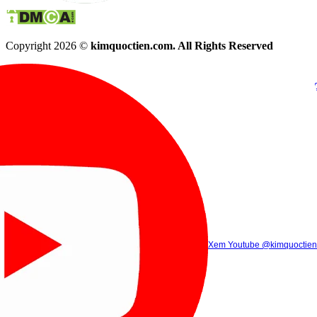
Copyright 2026 ©
kimquoctien.com. All Rights Reserved
Chat Facebook
Chat Zalo
(8h00 - 21h30)
(8h00 - 21h3
Xem Tik Tok
Xem Youtube
Gọi điện
@kimquoctienoffi
(8h00 - 21h30)
@kimquoctien