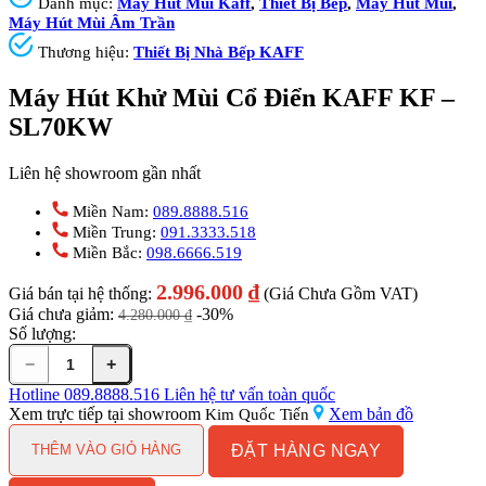
Danh mục:
Máy Hút Mùi Kaff
,
Thiết Bị Bếp
,
Máy Hút Mùi
,
Máy Hút Mùi Âm Trần
Thương hiệu:
Thiết Bị Nhà Bếp KAFF
Máy Hút Khử Mùi Cổ Điển KAFF KF –
SL70KW
Liên hệ showroom gần nhất
Miền Nam:
089.8888.516
Miền Trung:
091.3333.518
Miền Bắc:
098.6666.519
2.996.000
₫
Giá bán tại hệ thống:
(Giá Chưa Gồm VAT)
Giá chưa giảm:
-30%
4.280.000
₫
Số lượng:
−
+
Máy
Hút
Hotline
089.8888.516
Liên hệ tư vấn toàn quốc
Khử
Xem trực tiếp tại showroom
Xem bản đồ
Kim Quốc Tiến
Mùi
ĐẶT HÀNG NGAY
Cổ
THÊM VÀO GIỎ HÀNG
Điển