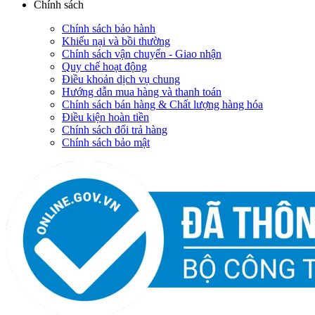
Chính sách
Chính sách bảo hành
Khiếu nại và bồi thường
Chính sách vận chuyển - Giao nhận
Quy chế hoạt động
Điều khoản dịch vụ chung
Hướng dẫn mua hàng và thanh toán
Chính sách bán hàng & Chất lượng hàng hóa
Điều kiện hoàn tiền
Chính sách đổi trả hàng
Chính sách bảo mật