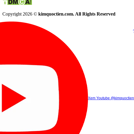
Copyright 2026 ©
kimquoctien.com. All Rights Reserved
Chat Facebook
Chat Zalo
(8h00 - 21h30)
(8h00 - 21h3
Xem Tik Tok
Xem Youtube
Gọi điện
@kimquoctienoffi
(8h00 - 21h30)
@kimquoctien