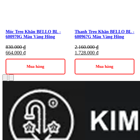
Móc Treo Khăn BELLO BL -
Thanh Treo Khăn BELLO BL -
600970G Màu Vàng Hồng
600967G Màu Vàng Hồng
830.000
₫
2.160.000
₫
664.000
₫
1.728.000
₫
Mua hàng
Mua hàng