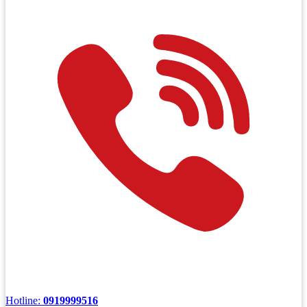
Hotline:
0919999516