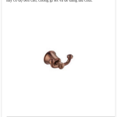
này có độ bền cao, chống gỉ sét và dễ dàng lau chùi.