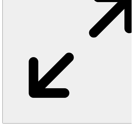
Vật Liệu Nước
Thiết Bị Nước STIEBEL ELTRON
Thiết Bị Nước ARISTON
Thiết Bị Nước TÂN Á ĐẠI THÀNH