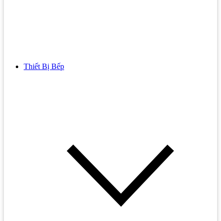
Thiết Bị Bếp
Bồn Cầu
Bồn cầu TOTO
Bồn cầu INAX
Bồn Cầu Thông Minh
Bồn Cầu 1 Khối
Bồn Cầu 2 Khối
Bồn Cầu Trẻ Em
Bồn cầu AMERICAN STANDARD
Bồn cầu CAESAR
Bồn Cầu COTTO