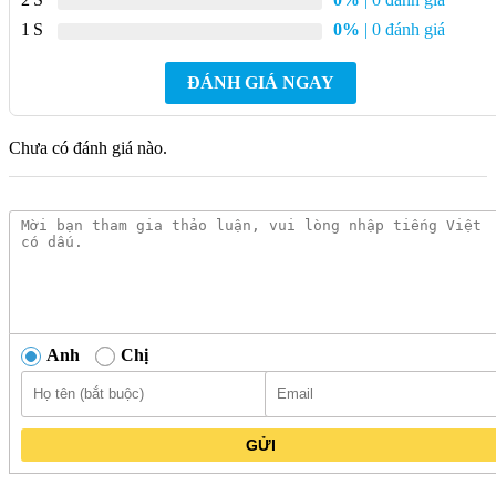
Chất liệu cao cấp:
Được làm từ đồng nguyên khối, móc
1
0%
| 0 đánh giá
treo khăn này có độ bền cao, chống gỉ sét và dễ dàng lau
chùi.
ĐÁNH GIÁ NGAY
Thiết kế sang trọng:
Móc treo khăn có thiết kế hiện
đại và tinh tế với màu đồng sang trọng, giúp tăng thêm vẻ
Chưa có đánh giá nào.
đẹp cho phòng tắm của bạn.
Dễ dàng sử dụng:
Móc treo khăn được lắp đặt dễ dàng với
vít và tắc kê đi kèm.
Tiết kiệm không gian:
Móc treo khăn giúp bạn tiết kiệm
không gian trong phòng tắm và giữ cho khăn tắm luôn gọn
gàng.
Để sở hữu
Móc Treo Khăn BELLO BL – 600988D Màu
Anh
Chị
Đồng
, hãy đặt mua ngay hôm nay tại
Kim Quốc Tiến
. Chúng
tôi cam kết cung cấp sản phẩm chính hãng với giá tốt nhất thị
trường.
GỬI
Danh mục:
Thiết Bị Vệ Sinh
|
Phụ Kiện Nhà Tắm
|
Phụ kiện
BELLO
|
Thanh Treo Khăn BELLO