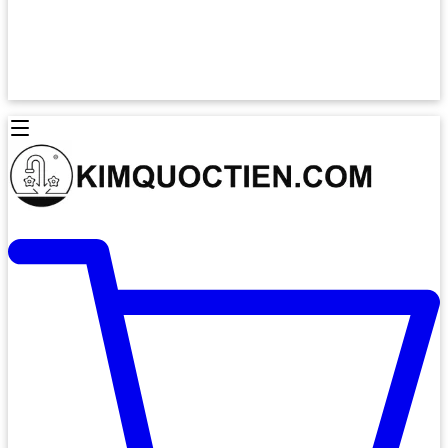
Lò Nướng Âm Tủ
Lò Nướng Bosch
Lò Nướng Độc lập
Lò Nướng Hafele
Thiết Bị Vệ Sinh
Máy Hút Mùi
Thiết Bị Vệ Sinh INAX
Máy Hút Khử Mùi Classic
Thiết Bị Vệ Sinh TOTO
Máy Hút Khử Mùi Đảo
Thiết Bị Vệ Sinh Cotto
Máy Hút Mùi Áp Tường
Thiết Bị Vệ Sinh CAESAR
Máy Hút Mùi Âm Trần
Thiết Bị Vệ Sinh American Standard
Máy Rửa Chén Bát
Thiết Bị Vệ Sinh BELLO
Máy Rửa Chén Âm Toàn Phần
Thiết Bị Vệ Sinh VIGLACERA
Máy Rửa Chén Bát 12 Bộ
Thiết Bị Vệ Sinh THIÊN THANH
Máy Rửa Chén Bát Bán Âm
Thiết Bị Bếp