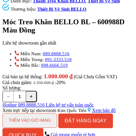
Danh mục:
Thanh Treo Khăn BELLO
,
Thiết Bị Vệ Sinh
Thương hiệu:
Thiết Bị Vệ Sinh BELLO
Móc Treo Khăn BELLO BL – 600988D
Màu Đồng
Liên hệ showroom gần nhất
Miền Nam:
089.8888.516
Miền Trung:
091.3333.518
Miền Bắc:
098.6666.519
1.080.000
₫
Giá bán tại hệ thống:
(Giá Chưa Gồm VAT)
Giá chưa giảm:
-20%
1.350.000
₫
Số lượng:
−
+
Móc
Treo
Hotline
089.8888.516
Liên hệ tư vấn toàn quốc
Khăn
Xem trực tiếp tại showroom
Xem bản đồ
Kim Quốc Tiến
BELLO
ĐẶT HÀNG NGAY
BL
THÊM VÀO GIỎ HÀNG
-
600988D
Giá mong muốn rẻ hơn
QUICK BUY