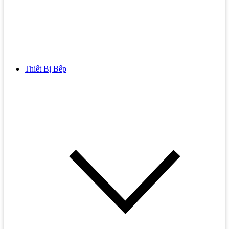
Thiết Bị Bếp
Bồn Cầu
Bồn cầu TOTO
Bồn cầu INAX
Bồn Cầu Thông Minh
Bồn Cầu 1 Khối
Bồn Cầu 2 Khối
Bồn Cầu Trẻ Em
Bồn cầu AMERICAN STANDARD
Bồn cầu CAESAR
Bồn Cầu COTTO