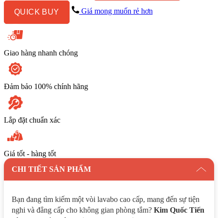
Nóng
Giá mong muốn rẻ hơn
QUICK BUY
Lạnh
3
Lỗ
Acacia
E
Giao hàng nhanh chóng
Màu
Vàng
số
lượng
Đảm bảo 100% chính hãng
Lắp đặt chuẩn xác
Giá tốt - hàng tốt
CHI TIẾT SẢN PHẨM
Bạn đang tìm kiếm một vòi lavabo cao cấp, mang đến sự tiện
nghi và đẳng cấp cho không gian phòng tắm?
Kim Quốc Tiến