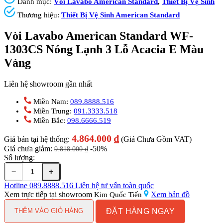
Danh mục:
Vòi Lavabo American Standard
,
Thiết Bị Vệ Sinh
Thương hiệu:
Thiết Bị Vệ Sinh American Standard
Vòi Lavabo American Standard WF-
1303CS Nóng Lạnh 3 Lỗ Acacia E Màu
Vàng
Liên hệ showroom gần nhất
Miền Nam:
089.8888.516
Miền Trung:
091.3333.518
Miền Bắc:
098.6666.519
4.864.000
₫
Giá bán tại hệ thống:
(Giá Chưa Gồm VAT)
Giá chưa giảm:
-50%
9.818.000
₫
Số lượng:
−
+
Vòi
Lavabo
Hotline
089.8888.516
Liên hệ tư vấn toàn quốc
American
Xem trực tiếp tại showroom
Xem bản đồ
Kim Quốc Tiến
Standard
ĐẶT HÀNG NGAY
WF-
THÊM VÀO GIỎ HÀNG
1303CS