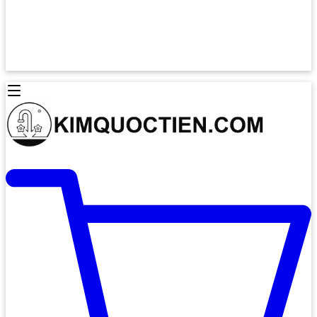
Lò Nướng Âm Tủ
Lò Nướng Bosch
Lò Nướng Độc lập
Lò Nướng Hafele
Thiết Bị Vệ Sinh
Máy Hút Mùi
Thiết Bị Vệ Sinh INAX
Máy Hút Khử Mùi Classic
Thiết Bị Vệ Sinh TOTO
Máy Hút Khử Mùi Đảo
Thiết Bị Vệ Sinh Cotto
Máy Hút Mùi Áp Tường
Thiết Bị Vệ Sinh CAESAR
Máy Hút Mùi Âm Trần
Thiết Bị Vệ Sinh American Standard
Máy Rửa Chén Bát
Thiết Bị Vệ Sinh BELLO
Máy Rửa Chén Âm Toàn Phần
Thiết Bị Vệ Sinh VIGLACERA
Máy Rửa Chén Bát 12 Bộ
Thiết Bị Vệ Sinh THIÊN THANH
Máy Rửa Chén Bát Bán Âm
Thiết Bị Bếp