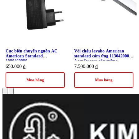
Cục biến chuyển nguồn AC
Vòi chậu lavabo American
American Standard
standard cảm ứng 1130420000
1080469990
AccuStream gắn tường
650.000
₫
7.500.000
₫
Mua hàng
Mua hàng