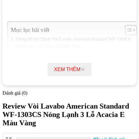
Mục lục bài viết
Thông Số Kỹ Thuật Vòi Lavabo American Standard WF-1303CS
Nóng Lạnh 3 Lỗ Acacia E Màu Vàng
Ưu Điểm Vòi Lavabo American Standard WF-1303CS Nóng Lạnh
3 Lỗ Acacia E Màu Vàng
XEM THÊM
Thông Số Kỹ Thuật Vòi Lavabo
American Standard WF-1303CS Nóng
Đánh giá (0)
Lạnh 3 Lỗ Acacia E Màu Vàng
Review Vòi Lavabo American Standard
Mã sản phẩm: WF-1303CS
WF-1303CS Nóng Lạnh 3 Lỗ Acacia E
Thương hiệu: American Standard
Màu Vàng
Bộ sưu tập: Polished Cool Sunrise