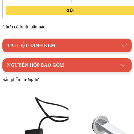
3 lỗ gắn:
Phù hợp với nhiều loại chậu rửa mặt.
GỬI
Lượng nước chảy êm ái:
Mang đến trải nghiệm thoải mái
khi sử dụng.
Chưa có bình luận nào
Dễ dàng lắp đặt:
Tiết kiệm thời gian và công sức.
Bảo hành chính hãng 2 năm:
Yên tâm sử dụng.
TÀI LIỆU ĐÍNH KÈM
Vòi Lavabo American Standard WF-1303CS Nóng Lạnh 3
Lỗ Acacia E Màu Vàng
: Lựa chọn hoàn hảo cho phòng tắm
NGUYÊN HỘP BAO GỒM
sang trọng! Liên hệ ngay với
Kim Quốc Tiến
để được tư vấn
và hỗ trợ mua hàng nhanh chóng nhất!
Sản phẩm tương tự
Danh mục:
Thiết Bị Vệ Sinh
|
Vòi Lavabo
|
Vòi Lavabo
American Standard
Thương hiệu:
Thiết Bị Vệ Sinh American Standard