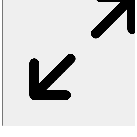
Vật Liệu Nước
Thiết Bị Nước STIEBEL ELTRON
Thiết Bị Nước ARISTON
Thiết Bị Nước TÂN Á ĐẠI THÀNH