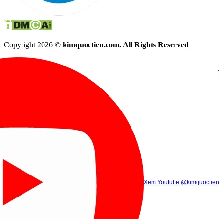
Copyright 2026 ©
kimquoctien.com. All Rights Reserved
Chat Facebook
Chat Zalo
(8h00 - 21h30)
(8h00 - 21h3
Xem Tik Tok
Xem Youtube
Gọi điện
@kimquoctienoffi
(8h00 - 21h30)
@kimquoctien