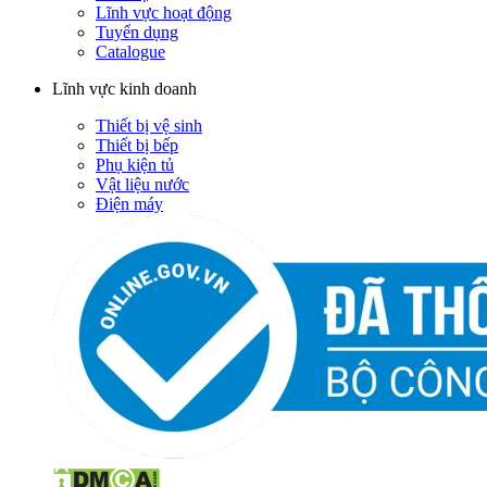
Lĩnh vực hoạt động
Tuyển dụng
Catalogue
Lĩnh vực kinh doanh
Thiết bị vệ sinh
Thiết bị bếp
Phụ kiện tủ
Vật liệu nước
Điện máy