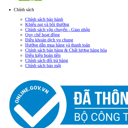
Chính sách
Chính sách bảo hành
Khiếu nại và bồi thường
Chính sách vận chuyển - Giao nhận
Quy chế hoạt động
Điều khoản dịch vụ chung
Hướng dẫn mua hàng và thanh toán
Chính sách bán hàng & Chất lượng hàng hóa
Điều kiện hoàn tiền
Chính sách đổi trả hàng
Chính sách bảo mật