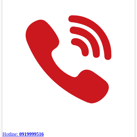
Hotline:
0919999516